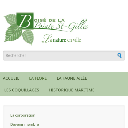
Aller au contenu principal
Formulaire de recherche
ACCUEIL
LA FLORE
LA FAUNE AILÉE
LES COQUILLAGES
HISTORIQUE MARITIME
La corporation
Devenir membre