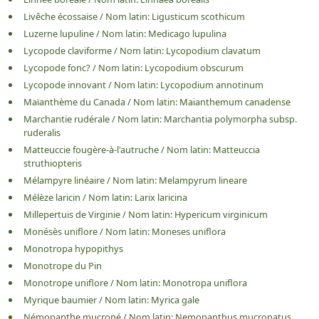
Livêche écossaise
/
Nom latin:
Ligusticum scothicum
Luzerne lupuline
/
Nom latin:
Medicago lupulina
Lycopode claviforme
/
Nom latin:
Lycopodium clavatum
Lycopode fonc?
/
Nom latin:
Lycopodium obscurum
Lycopode innovant
/
Nom latin:
Lycopodium annotinum
Maïanthème du Canada
/
Nom latin:
Maianthemum canadense
Marchantie rudérale
/
Nom latin:
Marchantia polymorpha subsp.
ruderalis
Matteuccie fougère-à-l'autruche
/
Nom latin:
Matteuccia
struthiopteris
Mélampyre linéaire
/
Nom latin:
Melampyrum lineare
Mélèze laricin
/
Nom latin:
Larix laricina
Millepertuis de Virginie
/
Nom latin:
Hypericum virginicum
Monésès uniflore
/
Nom latin:
Moneses uniflora
Monotropa hypopithys
Monotrope du Pin
Monotrope uniflore
/
Nom latin:
Monotropa uniflora
Myrique baumier
/
Nom latin:
Myrica gale
Némopanthe mucroné
/
Nom latin:
Nemopanthus mucronatus