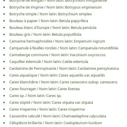
Botryche de Mingan
/
Nom latin:
Botrychium minganense
Botryche de Virginie
/
Nom latin:
Botrypus virginianum
Botryche simple
/
Nom latin:
Botrychium simplex
Bouleau à papier
/
Nom latin:
Betula papyrifera
Bouleau blanc d'Europe
/
Nom latin:
Betula pendula
Bouleau gris
/
Nom latin:
Betula populifolia
Camarine hermaphrodite
/
Nom latin:
Empetrum nigrum
Campanule à feuilles rondes
/
Nom latin:
Campanula rotundifolia
Canneberge commune
/
Nom latin:
Vaccinium oxycoccos
Caquillier édentulé
/
Nom latin:
Cakile edentula
Cardamine de Pennsylvanie
/
Nom latin:
Cardamine pensylvanica
Carex aquatique
/
Nom latin:
Carex aquatilis var. aquatilis
Carex blanchâtre
/
Nom latin:
Carex canescens subsp. canescens
Carex fourrager
/
Nom latin:
Carex foenea
Carex sp.
/
Nom latin:
Carex sp.
Carex stipité
/
Nom latin:
Carex stipata var. stipata
Carex trisperme
/
Nom latin:
Carex trisperma
Cassandre caliculé
/
Nom latin:
Chamaedaphne calyculata
Céloplèvre brillante
/
Nom latin:
Coelopleurum lucidum