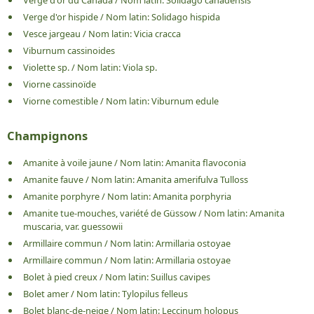
Verge d'or du Canada
/
Nom latin:
Solidago canadensis
Verge d'or hispide
/
Nom latin:
Solidago hispida
Vesce jargeau
/
Nom latin:
Vicia cracca
Viburnum cassinoides
Violette sp.
/
Nom latin:
Viola sp.
Viorne cassinoïde
Viorne comestible
/
Nom latin:
Viburnum edule
Champignons
Amanite à voile jaune
/
Nom latin:
Amanita flavoconia
Amanite fauve
/
Nom latin:
Amanita amerifulva Tulloss
Amanite porphyre
/
Nom latin:
Amanita porphyria
Amanite tue-mouches, variété de Güssow
/
Nom latin:
Amanita
muscaria, var. guessowii
Armillaire commun
/
Nom latin:
Armillaria ostoyae
Armillaire commun
/
Nom latin:
Armillaria ostoyae
Bolet à pied creux
/
Nom latin:
Suillus cavipes
Bolet amer
/
Nom latin:
Tylopilus felleus
Bolet blanc-de-neige
/
Nom latin:
Leccinum holopus