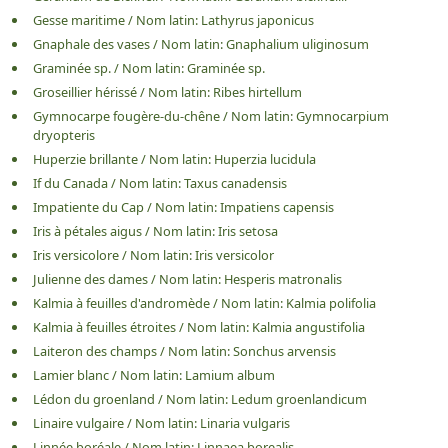
Gesse maritime
/
Nom latin:
Lathyrus japonicus
Gnaphale des vases
/
Nom latin:
Gnaphalium uliginosum
Graminée sp.
/
Nom latin:
Graminée sp.
Groseillier hérissé
/
Nom latin:
Ribes hirtellum
Gymnocarpe fougère-du-chêne
/
Nom latin:
Gymnocarpium
dryopteris
Huperzie brillante
/
Nom latin:
Huperzia lucidula
If du Canada
/
Nom latin:
Taxus canadensis
Impatiente du Cap
/
Nom latin:
Impatiens capensis
Iris à pétales aigus
/
Nom latin:
Iris setosa
Iris versicolore
/
Nom latin:
Iris versicolor
Julienne des dames
/
Nom latin:
Hesperis matronalis
Kalmia à feuilles d'andromède
/
Nom latin:
Kalmia polifolia
Kalmia à feuilles étroites
/
Nom latin:
Kalmia angustifolia
Laiteron des champs
/
Nom latin:
Sonchus arvensis
Lamier blanc
/
Nom latin:
Lamium album
Lédon du groenland
/
Nom latin:
Ledum groenlandicum
Linaire vulgaire
/
Nom latin:
Linaria vulgaris
Linnée boréale
/
Nom latin:
Linnaea borealis