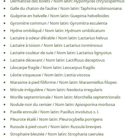
Dermatose des bolets
/
Nom latin:
Hypomyces chrysospermus
Galle du chaton de l'aulne
/
Nom latin:
Taphrina robinsoniana
Guépinie en helvelle
/
Nom latin:
Guepinia helvelloides
Gyromitre commun
/
Nom latin:
Gyromitra esculenta
Hydne ombiliqué
/
Nom latin:
Hydnum umbilicatum
Lactaire à odeur d’érable
/
Nom latin:
Lactarius helvus
Lactaire à toison
/
Nom latin:
Lactarius torminosus
Lactaire couleur de suie
/
Nom latin:
Lactarius lignyotus
Lactaire décevant
/
Nom latin:
Lactifluus deceptivus
Léocarpe fragile
/
Nom latin:
Leocarpus fragilis
Léotie visqueuse
/
Nom latin:
Leotia viscosa
Marasme à pied filiforme
/
Nom latin:
Marasmiellus filopes
Mitrule irrégulière
/
Nom latin:
Neolecta irregularis
Morille septentrionale
/
Nom latin:
Morchella septentrionalis
Nodule noir du cerisier
/
Nom latin:
Apiosporina morbosa
Paxille enroulé
/
Nom latin:
Paxillus involutus s. l.
Pleurote étalé
/
Nom latin:
Pleurocybella porrigens
Russule à pied court
/
Nom latin:
Russula brevipes
Strophaire bleutée
/
Nom latin:
Stropharia caerulea