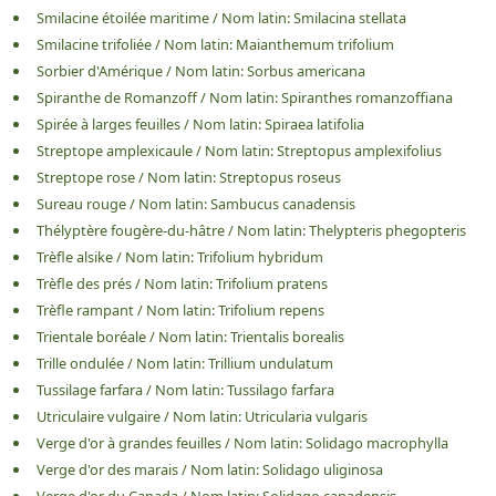
Smilacine étoilée maritime
/
Nom latin:
Smilacina stellata
Smilacine trifoliée
/
Nom latin:
Maianthemum trifolium
Sorbier d'Amérique
/
Nom latin:
Sorbus americana
Spiranthe de Romanzoff
/
Nom latin:
Spiranthes romanzoffiana
Spirée à larges feuilles
/
Nom latin:
Spiraea latifolia
Streptope amplexicaule
/
Nom latin:
Streptopus amplexifolius
Streptope rose
/
Nom latin:
Streptopus roseus
Sureau rouge
/
Nom latin:
Sambucus canadensis
Thélyptère fougère-du-hâtre
/
Nom latin:
Thelypteris phegopteris
Trèfle alsike
/
Nom latin:
Trifolium hybridum
Trèfle des prés
/
Nom latin:
Trifolium pratens
Trèfle rampant
/
Nom latin:
Trifolium repens
Trientale boréale
/
Nom latin:
Trientalis borealis
Trille ondulée
/
Nom latin:
Trillium undulatum
Tussilage farfara
/
Nom latin:
Tussilago farfara
Utriculaire vulgaire
/
Nom latin:
Utricularia vulgaris
Verge d'or à grandes feuilles
/
Nom latin:
Solidago macrophylla
Verge d'or des marais
/
Nom latin:
Solidago uliginosa