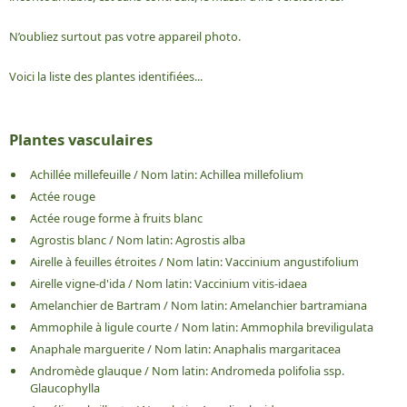
N’oubliez surtout pas votre appareil photo.
Voici la liste des plantes identifiées...
Plantes vasculaires
Achillée millefeuille
/
Nom latin:
Achillea millefolium
Actée rouge
Actée rouge forme à fruits blanc
Agrostis blanc
/
Nom latin:
Agrostis alba
Airelle à feuilles étroites
/
Nom latin:
Vaccinium angustifolium
Airelle vigne-d'ida
/
Nom latin:
Vaccinium vitis-idaea
Amelanchier de Bartram
/
Nom latin:
Amelanchier bartramiana
Ammophile à ligule courte
/
Nom latin:
Ammophila breviligulata
Anaphale marguerite
/
Nom latin:
Anaphalis margaritacea
Andromède glauque
/
Nom latin:
Andromeda polifolia ssp.
Glaucophylla