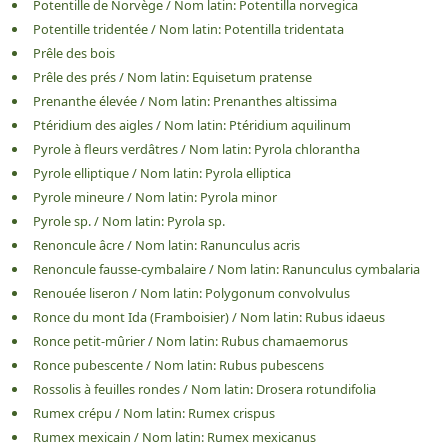
Potentille de Norvège
/
Nom latin:
Potentilla norvegica
Potentille tridentée
/
Nom latin:
Potentilla tridentata
Prêle des bois
Prêle des prés
/
Nom latin:
Equisetum pratense
Prenanthe élevée
/
Nom latin:
Prenanthes altissima
Ptéridium des aigles
/
Nom latin:
Ptéridium aquilinum
Pyrole à fleurs verdâtres
/
Nom latin:
Pyrola chlorantha
Pyrole elliptique
/
Nom latin:
Pyrola elliptica
Pyrole mineure
/
Nom latin:
Pyrola minor
Pyrole sp.
/
Nom latin:
Pyrola sp.
Renoncule âcre
/
Nom latin:
Ranunculus acris
Renoncule fausse-cymbalaire
/
Nom latin:
Ranunculus cymbalaria
Renouée liseron
/
Nom latin:
Polygonum convolvulus
Ronce du mont Ida (Framboisier)
/
Nom latin:
Rubus idaeus
Ronce petit-mûrier
/
Nom latin:
Rubus chamaemorus
Ronce pubescente
/
Nom latin:
Rubus pubescens
Rossolis à feuilles rondes
/
Nom latin:
Drosera rotundifolia
Rumex crépu
/
Nom latin:
Rumex crispus
Rumex mexicain
/
Nom latin:
Rumex mexicanus