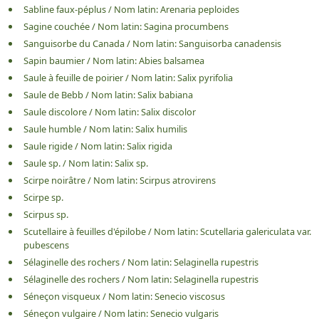
Sabline faux-péplus
/
Nom latin:
Arenaria peploides
Sagine couchée
/
Nom latin:
Sagina procumbens
Sanguisorbe du Canada
/
Nom latin:
Sanguisorba canadensis
Sapin baumier
/
Nom latin:
Abies balsamea
Saule à feuille de poirier
/
Nom latin:
Salix pyrifolia
Saule de Bebb
/
Nom latin:
Salix babiana
Saule discolore
/
Nom latin:
Salix discolor
Saule humble
/
Nom latin:
Salix humilis
Saule rigide
/
Nom latin:
Salix rigida
Saule sp.
/
Nom latin:
Salix sp.
Scirpe noirâtre
/
Nom latin:
Scirpus atrovirens
Scirpe sp.
Scirpus sp.
Scutellaire à feuilles d'épilobe
/
Nom latin:
Scutellaria galericulata var.
pubescens
Sélaginelle des rochers
/
Nom latin:
Selaginella rupestris
Sélaginelle des rochers
/
Nom latin:
Selaginella rupestris
Séneçon visqueux
/
Nom latin:
Senecio viscosus
Séneçon vulgaire
/
Nom latin:
Senecio vulgaris