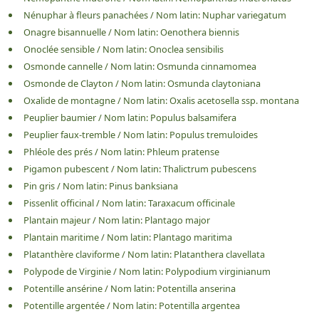
Nénuphar à fleurs panachées
/
Nom latin:
Nuphar variegatum
Onagre bisannuelle
/
Nom latin:
Oenothera biennis
Onoclée sensible
/
Nom latin:
Onoclea sensibilis
Osmonde cannelle
/
Nom latin:
Osmunda cinnamomea
Osmonde de Clayton
/
Nom latin:
Osmunda claytoniana
Oxalide de montagne
/
Nom latin:
Oxalis acetosella ssp. montana
Peuplier baumier
/
Nom latin:
Populus balsamifera
Peuplier faux-tremble
/
Nom latin:
Populus tremuloides
Phléole des prés
/
Nom latin:
Phleum pratense
Pigamon pubescent
/
Nom latin:
Thalictrum pubescens
Pin gris
/
Nom latin:
Pinus banksiana
Pissenlit officinal
/
Nom latin:
Taraxacum officinale
Plantain majeur
/
Nom latin:
Plantago major
Plantain maritime
/
Nom latin:
Plantago maritima
Platanthère claviforme
/
Nom latin:
Platanthera clavellata
Polypode de Virginie
/
Nom latin:
Polypodium virginianum
Potentille ansérine
/
Nom latin:
Potentilla anserina
Potentille argentée
/
Nom latin:
Potentilla argentea