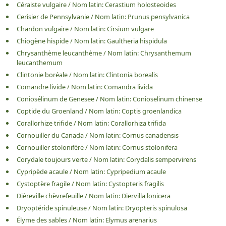
Céraiste vulgaire
/
Nom latin:
Cerastium holosteoides
Cerisier de Pennsylvanie
/
Nom latin:
Prunus pensylvanica
Chardon vulgaire
/
Nom latin:
Cirsium vulgare
Chiogène hispide
/
Nom latin:
Gaultheria hispidula
Chrysanthème leucanthème
/
Nom latin:
Chrysanthemum
leucanthemum
Clintonie boréale
/
Nom latin:
Clintonia borealis
Comandre livide
/
Nom latin:
Comandra livida
Coniosélinum de Genesee
/
Nom latin:
Conioselinum chinense
Coptide du Groenland
/
Nom latin:
Coptis groenlandica
Corallorhize trifide
/
Nom latin:
Corallorhiza trifida
Cornouiller du Canada
/
Nom latin:
Cornus canadensis
Cornouiller stolonifère
/
Nom latin:
Cornus stolonifera
Corydale toujours verte
/
Nom latin:
Corydalis sempervirens
Cypripède acaule
/
Nom latin:
Cypripedium acaule
Cystoptère fragile
/
Nom latin:
Cystopteris fragilis
Dièreville chèvrefeuille
/
Nom latin:
Diervilla lonicera
Dryoptéride spinuleuse
/
Nom latin:
Dryopteris spinulosa
Élyme des sables
/
Nom latin:
Elymus arenarius