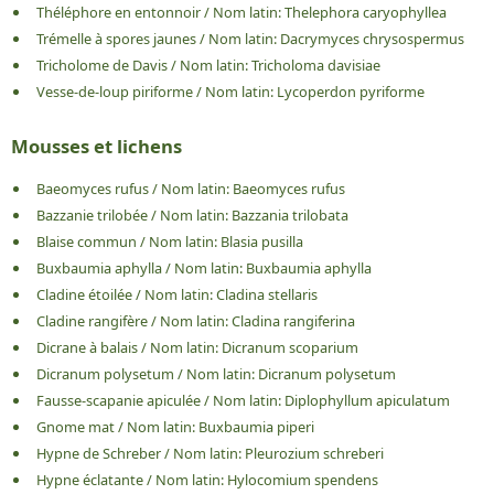
Théléphore en entonnoir
/
Nom latin:
Thelephora caryophyllea
Trémelle à spores jaunes
/
Nom latin:
Dacrymyces chrysospermus
Tricholome de Davis
/
Nom latin:
Tricholoma davisiae
Vesse-de-loup piriforme
/
Nom latin:
Lycoperdon pyriforme
Mousses et lichens
Baeomyces rufus
/
Nom latin:
Baeomyces rufus
Bazzanie trilobée
/
Nom latin:
Bazzania trilobata
Blaise commun
/
Nom latin:
Blasia pusilla
Buxbaumia aphylla
/
Nom latin:
Buxbaumia aphylla
Cladine étoilée
/
Nom latin:
Cladina stellaris
Cladine rangifère
/
Nom latin:
Cladina rangiferina
Dicrane à balais
/
Nom latin:
Dicranum scoparium
Dicranum polysetum
/
Nom latin:
Dicranum polysetum
Fausse-scapanie apiculée
/
Nom latin:
Diplophyllum apiculatum
Gnome mat
/
Nom latin:
Buxbaumia piperi
Hypne de Schreber
/
Nom latin:
Pleurozium schreberi
Hypne éclatante
/
Nom latin:
Hylocomium spendens