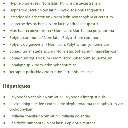
Hypne plumeuse
/
Nom latin:
Ptilium crista-castrensis
Hypne triquètre
/
Nom latin:
Rhytidiadelphus triquetrus
Icmadophila ericetorum
/
Nom latin:
Icmadophila ericetorum
Lanterne des rochers
/
Nom latin:
Andreaea rupestris
Marchantia polymorpha
/
Nom latin:
Marchantia polymorpha
Polytric commune
/
Nom latin:
Polytrichum commune
Polytric du genévrier
/
Nom latin:
Polytrichum juniperinum
Sphagnum magellanicum
/
Nom latin:
Sphagnum magellanicum
Sphagnum squarrosum
/
Nom latin:
Sphagnum squarrosum
Sphaigne sp.
/
Nom latin:
Sphagnum sp.
Tetraphis pellucida
/
Nom latin:
Tetraphis pellucida
Hépatiques
Calypogée variable
/
Nom latin:
Calypogeia integristipula
Ciliaire doigts-de-fée
/
Nom latin:
Blepharostoma trichophyllum var.
trichophyllum
Frullanie chenille
/
Nom latin:
Frullania bolanderi
Lépidozie rampante
/
Nom latin:
Lepidozia reptans