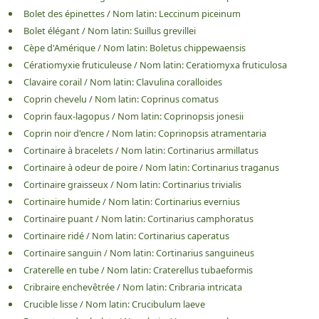
Bolet des épinettes
/
Nom latin:
Leccinum piceinum
Bolet élégant
/
Nom latin:
Suillus grevillei
Cèpe d'Amérique
/
Nom latin:
Boletus chippewaensis
Cératiomyxie fruticuleuse
/
Nom latin:
Ceratiomyxa fruticulosa
Clavaire corail
/
Nom latin:
Clavulina coralloides
Coprin chevelu
/
Nom latin:
Coprinus comatus
Coprin faux-lagopus
/
Nom latin:
Coprinopsis jonesii
Coprin noir d'encre
/
Nom latin:
Coprinopsis atramentaria
Cortinaire à bracelets
/
Nom latin:
Cortinarius armillatus
Cortinaire à odeur de poire
/
Nom latin:
Cortinarius traganus
Cortinaire graisseux
/
Nom latin:
Cortinarius trivialis
Cortinaire humide
/
Nom latin:
Cortinarius evernius
Cortinaire puant
/
Nom latin:
Cortinarius camphoratus
Cortinaire ridé
/
Nom latin:
Cortinarius caperatus
Cortinaire sanguin
/
Nom latin:
Cortinarius sanguineus
Craterelle en tube
/
Nom latin:
Craterellus tubaeformis
Cribraire enchevêtrée
/
Nom latin:
Cribraria intricata
Crucible lisse
/
Nom latin:
Crucibulum laeve