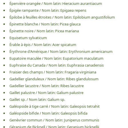
Épervière orangée
/
Nom latin:
Hieracium aurantiacum
Épigée rampante
/
Nom latin:
Epigaea repens
Épilobe à feuilles étroites
/
Nom latin:
Epilobium angustifolium
Épinette blanche
/
Nom latin:
Picea glauca
Épinette noire
/
Nom latin:
Picea mariana
Equisetum sylvaticum
Érable à épis
/
Nom latin:
Acer spicatum
Érythrone d'Amérique
/
Nom latin:
Erythronium americanum
Eupatoire maculée
/
Nom latin:
Eupatorium maculatum
Euphraise du Canada
/
Nom latin:
Euphrasia canadensis
Fraisier des champs
/
Nom latin:
Fragaria virginiana
Gadellier glanduleux
/
Nom latin:
Ribes glandulosum
Gadellier lacustre
/
Nom latin:
Ribes lacustre
Gaillet palustre
/
Nom latin:
Galium palustre
Gaillet sp.
/
Nom latin:
Galium sp.
Galéopside à tige carré
/
Nom latin:
Galeopsis tetrahit
Galéopside bifide
/
Nom latin:
Galeopsis bifida
Genévrier commun
/
Nom latin:
Juniperus communis
Géranium de Bicknell
/
Nom latin:
Geranium bicknellii