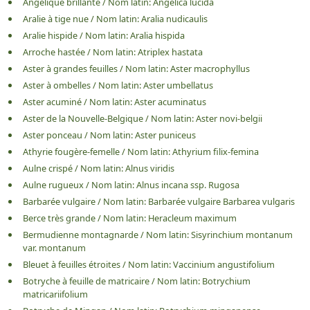
Angélique brillante
/
Nom latin:
Angelica lucida
Aralie à tige nue
/
Nom latin:
Aralia nudicaulis
Aralie hispide
/
Nom latin:
Aralia hispida
Arroche hastée
/
Nom latin:
Atriplex hastata
Aster à grandes feuilles
/
Nom latin:
Aster macrophyllus
Aster à ombelles
/
Nom latin:
Aster umbellatus
Aster acuminé
/
Nom latin:
Aster acuminatus
Aster de la Nouvelle-Belgique
/
Nom latin:
Aster novi-belgii
Aster ponceau
/
Nom latin:
Aster puniceus
Athyrie fougère-femelle
/
Nom latin:
Athyrium filix-femina
Aulne crispé
/
Nom latin:
Alnus viridis
Aulne rugueux
/
Nom latin:
Alnus incana ssp. Rugosa
Barbarée vulgaire
/
Nom latin:
Barbarée vulgaire Barbarea vulgaris
Berce très grande
/
Nom latin:
Heracleum maximum
Bermudienne montagnarde
/
Nom latin:
Sisyrinchium montanum
var. montanum
Bleuet à feuilles étroites
/
Nom latin:
Vaccinium angustifolium
Botryche à feuille de matricaire
/
Nom latin:
Botrychium
matricariifolium