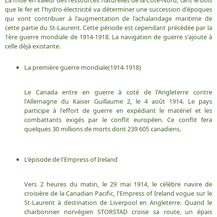
La mise en valeur des ressources naturelles de la Côte-Nord, tant le bois
que le fer et l'hydro-électricité va déterminer une succession d'époques
qui vont contribuer à l'augmentation de l'achalandage maritime de
cette partie du St-Laurent. Cette période est cependant précédée par la
1ère guerre mondiale de 1914-1918. La navigation de guerre s'ajoute à
celle déjà existante.
La première guerre mondiale(1914-1918)
Le Canada entre en guerre à coté de l'Angleterre contre
l'Allemagne du Kaiser Guillaume 2, le 4 août 1914. Le pays
participe à l'effort de guerre en expédiant le matériel et les
combattants exigés par le conflit européen. Ce conflit fera
quelques 30 millions de morts dont 239 605 canadiens.
L'épisode de l'Empress of Ireland
Vers 2 heures du matin, le 29 mai 1914, le célèbre navire de
croisière de la Canadian Pacific, l'Empress of Ireland vogue sur le
St-Laurent à destination de Liverpool en Angleterre. Quand le
charbonnier norvégien STORSTAD croise sa route, un épais