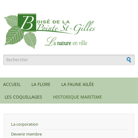
Aller au contenu principal
Formulaire de recherche
ACCUEIL
LA FLORE
LA FAUNE AILÉE
LES COQUILLAGES
HISTORIQUE MARITIME
La corporation
Devenir membre