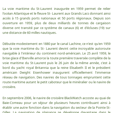
La voie maritime du St-Laurent inaugurée en 1959 permet de relier
l'océan Atlantique et le fleuve St- Laurent aux Grands Lacs donnant ainsi
accès à 15 grands ports nationaux et 50 ports régionaux. Depuis son
ouverture en 1959, plus de deux milliards de tonnes de cargaison
diverse ont transité par ce système de canaux (6) et d'écluses (19) sur
une distance de 60 milles nautiques.
Débutée modestement en 1880 par le canal Lachine, ce n'est qu'en 1959
que la voie maritime du St- Laurent devint cette incroyable autoroute
navigable à l'intérieur du continent nord-américain. Le 25 avril 1959, le
brise glace d'Iberville amorce la toute première traversée complète de la
voie maritime du St-Laurent puis le 26 juin de la même année, c'est à
bord du yacht royal Britannia que la reine Elisabeth II et le président
américain Dwight Eisenhower inaugurent officiellement l'immense
réseau de navigation. Des navires de tous tonnages empruntent cette
route maritime autant le petit caboteur que le minéralier ou le navire de
croisière.
En septembre 2006, le navire de croisière BlackWatch accoste au quai de
Baie-Comeau pour un séjour de plusieurs heures contribuant ainsi à
établir une autre fonction dans la navigation du secteur de la Pointe St-
Gilles. La navigation de plaisance se développe davantage dans le