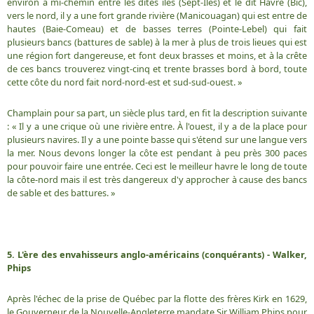
environ à mi-chemin entre les dites îles (Sept-Îles) et le dit Havre (Bic),
vers le nord, il y a une fort grande rivière (Manicouagan) qui est entre de
hautes (Baie-Comeau) et de basses terres (Pointe-Lebel) qui fait
plusieurs bancs (battures de sable) à la mer à plus de trois lieues qui est
une région fort dangereuse, et font deux brasses et moins, et à la crête
de ces bancs trouverez vingt-cinq et trente brasses bord à bord, toute
cette côte du nord fait nord-nord-est et sud-sud-ouest. »
Champlain pour sa part, un siècle plus tard, en fit la description suivante
: « Il y a une crique où une rivière entre. À l'ouest, il y a de la place pour
plusieurs navires. Il y a une pointe basse qui s'étend sur une langue vers
la mer. Nous devons longer la côte est pendant à peu près 300 paces
pour pouvoir faire une entrée. Ceci est le meilleur havre le long de toute
la côte-nord mais il est très dangereux d'y approcher à cause des bancs
de sable et des battures. »
5. L'ère des envahisseurs anglo-américains (conquérants) - Walker,
Phips
Après l'échec de la prise de Québec par la flotte des frères Kirk en 1629,
le Gouverneur de la Nouvelle-Angleterre mandate Sir William Phips pour