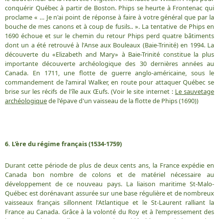
conquérir Québec à partir de Boston. Phips se heurte à Frontenac qui
proclame « … Je n'ai point de réponse à faire à votre général que par la
bouche de mes canons et à coup de fusils.. ». La tentative de Phips en
1690 échoue et sur le chemin du retour Phips perd quatre bâtiments
dont un a été retrouvé à l'Anse aux Bouleaux (Baie-Trinité) en 1994. La
découverte du «Elizabeth and Mary» à Baie-Trinité constitue la plus
importante découverte archéologique des 30 dernières années au
Canada. En 1711, une flotte de guerre anglo-américaine, sous le
commandement de l'amiral Walker, en route pour attaquer Québec se
brise sur les récifs de l'île aux Œufs. (Voir le site internet :
Le sauvetage
archéologique
de l'épave d'un vaisseau de la flotte de Phips (1690))
6. L'ère du régime français (1534-1759)
Durant cette période de plus de deux cents ans, la France expédie en
Canada bon nombre de colons et de matériel nécessaire au
développement de ce nouveau pays. La liaison maritime St-Malo-
Québec est dorénavant assurée sur une base régulière et de nombreux
vaisseaux français sillonnent l'Atlantique et le St-Laurent ralliant la
France au Canada. Grâce à la volonté du Roy et à l'empressement des