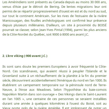
Les Amérindiens sont présents au Canada depuis au moins 30 000 ans,
venus d'Asie par le détroit de Bering. De lentes migrations leur ont
permis de se répartir progressivement d'ouest en est et du nord au sud,
sur tout le continent Américain. Sur les rives de l'estuaire de la rivière
Manicouagan, des fouilles archéologiques ont confirmé leur présence
depuis plusieurs millénaires. D'ailleurs, un site à proximité du BOISÉ
pourrait se classer, selon Jean-Yves Pintal (1994), parmi les plus anciens
de la Côte-Nordet du Québec, soit 9000 à 8000 ans avant J.C.
2. L'ère viking (-900 avant J.C.)
Ils sont sans doute les premiers Européens à avoir fréquenté la Côte-
Nord. Ces scandinaves, qui avaient réussi à peupler l'Islande et le
Groenland suite à un réchauffement de la planète à la fin du premier
siècle, découvrirent accidentellement l'Amérique du nord en l'an 1000. Ils
établirent un campement temporaire sur la péninsule nord de Terre-
Neuve, à l'Anse aux Meadows. Selon l'hypothèse du baie-comois
Napoléon Martin dans son ouvrage « Des Vikings dans le Saint-Laurent
en l'an 1005 », une centaine de ces personnes se seraient installées
durant une année à quelques kilomètres à l'ouest du Boisé, soit au
Vieux poste près de la rivière Amédée. Il est intéressant de noter un