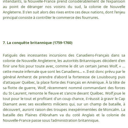
intendants, la Nouvelle-France prend considérablement de l'expansion
au point de déranger nos voisins du sud, la colonie de Nouvelle
Angleterre. Il s'en suit alors des rixes entre ces deux nations, dont l'enjeu
principal consiste à contrôler le commerce des fourrures.
7. La conquête britannique (1759-1760)
Fatigués des incessantes incursions des Canadiens-Français dans sa
colonie de Nouvelle Angleterre, les autorités Britanniques décident d'en
finir une fois pour toute avec, comme le dit un certain James Wolf, « …
cette meute infernale que sont les Canadiens… ». Il est donc prévu par le
général Amherst de prendre d'abord la forteresse de Louisbourg puis
d'attaquer Québec, la place forte des Français en Amérique. À la tête de
sa flotte de guerre, Wolf, récemment nommé commandant des forces
du St-Laurent, remonte le fleuve et s'ancre devant Québec. Wolf joue le
tout pour le tout et profitant d'un coup chance, il réussit à gravir le Cap
Diamant avec ses excellents miliciens qui, sur un champ de bataille, à
découvert, auront raison des troupes inexpérimentées de Moncalm. La
bataille des Plaines d'Abraham va du coté Anglais et la colonie de
Nouvelle-France passe sous l'administration britannique.